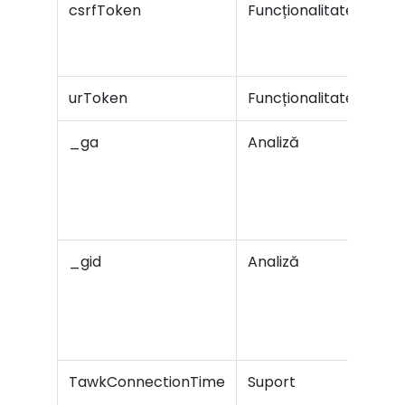
csrfToken
Funcționalitate
urToken
Funcționalitate
_ga
Analiză
A
s
ex
dat
_gid
Analiză
htt
TawkConnectionTime
Suport
Ace
în i